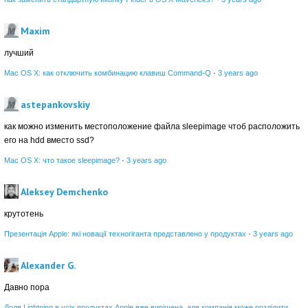
Maxim
лучший
Mac OS X: как отключить комбинацию клавиш Command-Q
·
3 years ago
astepankovskiy
как можно изменить местоположение файла sleepimage чтоб расположить
его на hdd вместо ssd?
Mac OS X: что такое sleepimage?
·
3 years ago
Aleksey Demchenko
крутотень
Презентація Apple: які новації техногіганта представлено у продуктах
·
3 years ago
Alexander G.
Давно пора
Доля Lightning в усіх продуктах Apple вже вирішена, але компанія може розділити