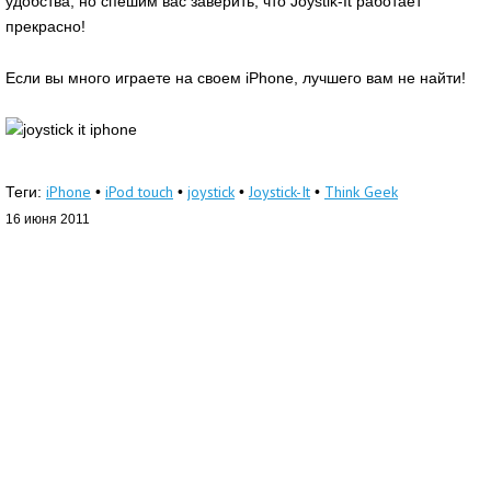
удобства, но спешим вас заверить, что Joystik-It работает
прекрасно!
Если вы много играете на своем iPhone, лучшего вам не найти!
iPhone
iPod touch
joystick
Joystick-It
Think Geek
Теги:
•
•
•
•
16 июня 2011