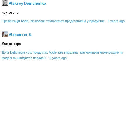
Aleksey Demchenko
крутотень
Презентація Apple: які новації техногіганта представлено у продуктах
·
3 years ago
Alexander G.
Давно пора
Доля Lightning в усіх продуктах Apple вже вирішена, але компанія може розділити
моделі за швидкістю передачі
·
3 years ago