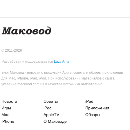
© 2011-2026
Разработан и поддерживается
Lazy Ants
Блог Маковод - новости о продукции Apple, советы и обзоры приложений
для Mac, iPhone, iPad, iPod. При использовании материалов с сайта
указание macovod.com.ua в качестве источника обязательно.
Новости
Советы
iPad
Игры
iPod
Приложения
Mac
AppleTV
Обзоры
iPhone
О Маководе