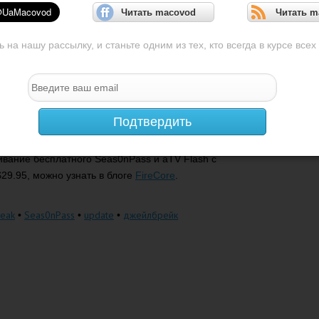
Читать macovod
Читать m
ся выбирать между джейлбрейкингом или обновлением
новую версию джейла Seas0nPass (0.8.3) и aTV Flash
на нашу рассылку, и станьте одним из тех, кто всегда в курсе всех
брейк, то есть придется проводить взлом заново
а. К сожалению, пока что этот инструмент не работает
Подтвердить
ивание бесплатного Seas0nPass и aTV Flash с
29.95, можно узнать в блоге
FireCore
.
reak
Seas0nPass
update
джейлбрейк
•
•
•