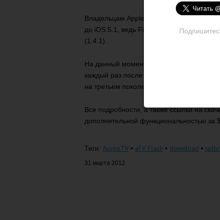
Владельцам Apple TV больше не придет
до iOS 5.1, ведь FireCore опубликовали 
Подпишитесь 
(1.4.1).
На данный момент это привязанный джейл
каждый раз после перезагрузки устройств
на третьем поколении Apple TV.
Все подробности, а также ссылки на скач
дополнительной функциональностью за $
AppleTV
aTV Flash
download
jailb
Теги:
•
•
•
31 марта 2012