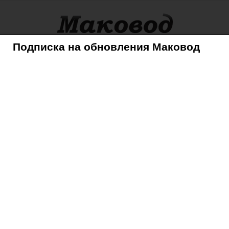
Подписка на обновления Маковод
оры
Советы
Mac
iPhone
iPad
iPod
AppleTV
s доступен для Apple TV 2 с iOS 5.1
0npass доступен для
5.1