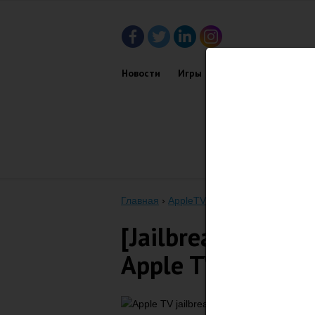
Новости
Игры
Приложения
Обз
Главная
›
AppleTV
›
[Jailbreak] Seas0npas
[Jailbreak] Seas
Apple TV 2 с iOS 