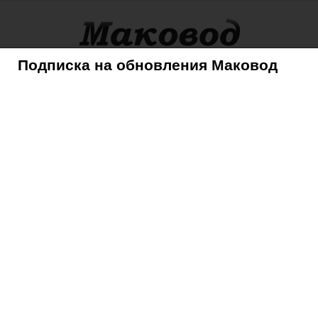
Подписка на обновления Маковод
оры
Советы
Mac
iPhone
iPad
iPod
AppleTV
я iPad
тилус для iPad