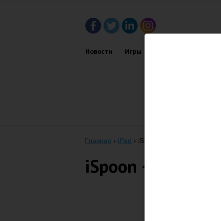
Новости
Игры
Приложения
Обз
Главная
›
iPad
›
iSpoon – ложка-стилус дл
iSpoon – ложка-с