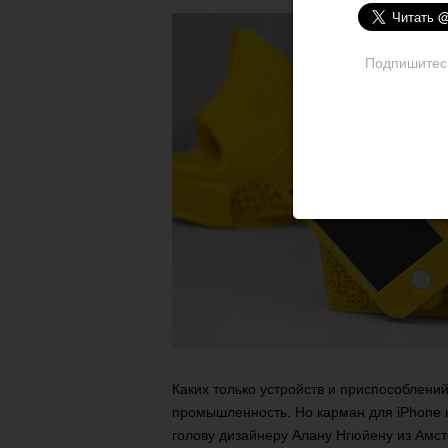
Подпишитесь 
Каких только устройств и приспособлен
промышленность. Но карман для iPhone н
голову дизайнеру Алану Нгюйену из Амс