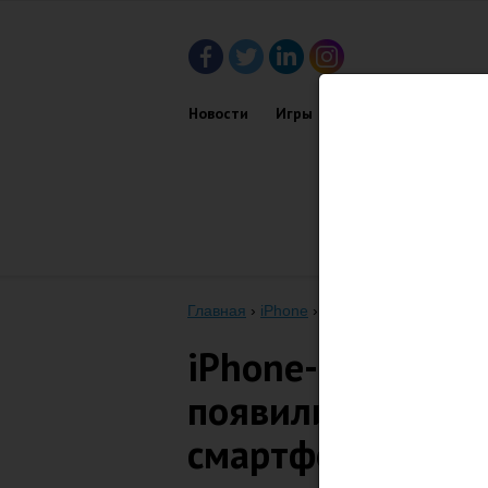
Новости
Игры
Приложения
Обз
Главная
›
iPhone
›
iPhone-мода шагает п
iPhone-мода шага
появились туфли
смартфона