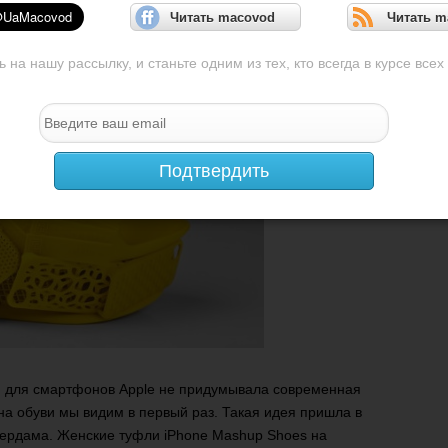
Читать macovod
Читать m
на нашу рассылку, и станьте одним из тех, кто всегда в курсе всех
Подтвердить
ий для смартфонов Apple не придумывала современная
а обуви мы видим в первый раз. Такая идея пришла в
тердама. Женские туфли iPhone Mashup Shoes на