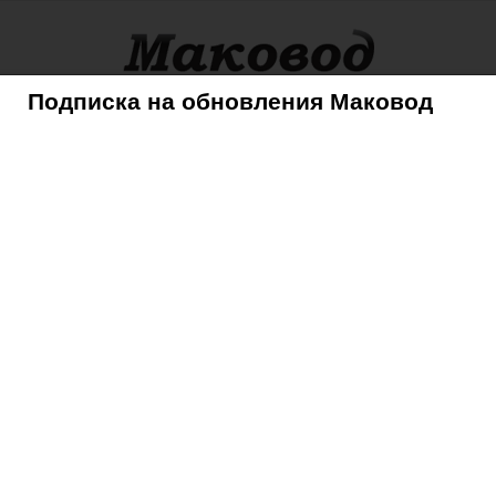
Подписка на обновления Маковод
оры
Советы
Mac
iPhone
iPad
iPod
AppleTV
о планете: появились туфли с карманом для смартфона
ет по планете:
 с карманом для