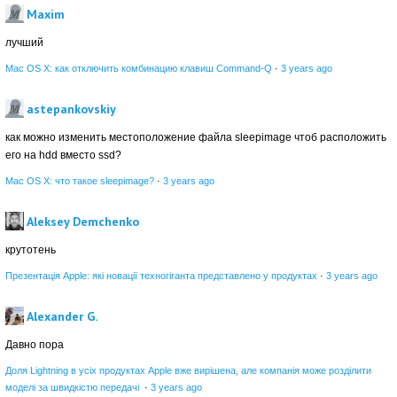
Maxim
лучший
Mac OS X: как отключить комбинацию клавиш Command-Q
·
3 years ago
astepankovskiy
как можно изменить местоположение файла sleepimage чтоб расположить
его на hdd вместо ssd?
Mac OS X: что такое sleepimage?
·
3 years ago
Aleksey Demchenko
крутотень
Презентація Apple: які новації техногіганта представлено у продуктах
·
3 years ago
Alexander G.
Давно пора
Доля Lightning в усіх продуктах Apple вже вирішена, але компанія може розділити
моделі за швидкістю передачі
·
3 years ago