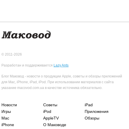
© 2011-2026
Разработан и поддерживается
Lazy Ants
Блог Маковод - новости о продукции Apple, советы и обзоры приложений
для Mac, iPhone, iPad, iPod. При использовании материалов с сайта
указание macovod.com.ua в качестве источника обязательно.
Новости
Советы
iPad
Игры
iPod
Приложения
Mac
AppleTV
Обзоры
iPhone
О Маководе