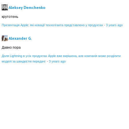
Aleksey Demchenko
крутотень
Презентація Apple: які новації техногіганта представлено у продуктах
·
3 years ago
Alexander G.
Давно пора
Доля Lightning в усіх продуктах Apple вже вирішена, але компанія може розділити
моделі за швидкістю передачі
·
3 years ago