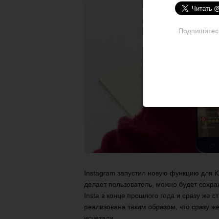
Подпишитесь 
Instagram запустил новую функцию для i
делает пользователь, можно будет сохра
Insta в конце прошлого года и сразу же
реализована таким образом, что сразу ж
исчезали.