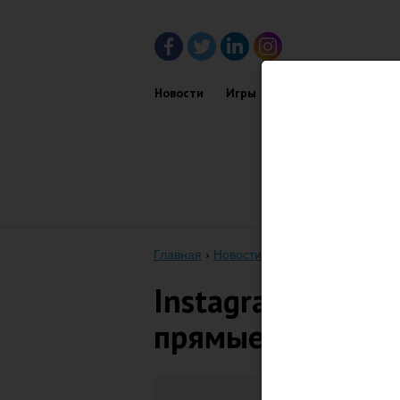
Новости
Игры
Приложения
Обз
Главная
›
Новости
›
Instagram добавил 
Instagram добав
прямые эфиры