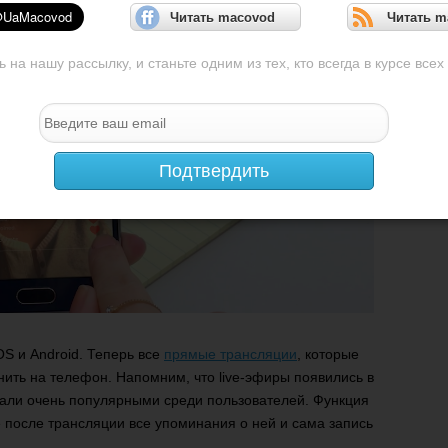
Читать macovod
Читать m
на нашу рассылку, и станьте одним из тех, кто всегда в курсе всех
Подтвердить
OS и Android. Теперь все
прямые трансляции
, которые
нить на телефон. Напомним, что live-эфиры появились в
 стали очень популярными среди пользователей. Функция
е после трансляции все упоминания о ней и сама запись