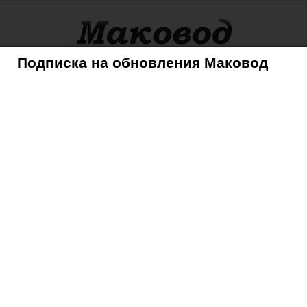
Подписка на обновления Маковод
оры
Советы
Mac
iPhone
iPad
iPod
AppleTV
новую опцию в прямые эфиры
ил новую опцию в