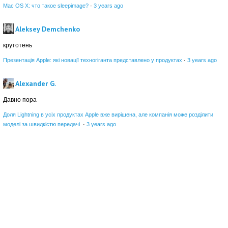
Mac OS X: что такое sleepimage?
·
3 years ago
Aleksey Demchenko
крутотень
Презентація Apple: які новації техногіганта представлено у продуктах
·
3 years ago
Alexander G.
Давно пора
Доля Lightning в усіх продуктах Apple вже вирішена, але компанія може розділити
моделі за швидкістю передачі
·
3 years ago