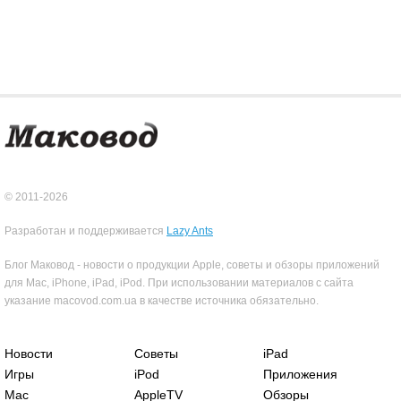
© 2011-2026
Разработан и поддерживается
Lazy Ants
Блог Маковод - новости о продукции Apple, советы и обзоры приложений
для Mac, iPhone, iPad, iPod. При использовании материалов с сайта
указание macovod.com.ua в качестве источника обязательно.
Новости
Советы
iPad
Игры
iPod
Приложения
Mac
AppleTV
Обзоры