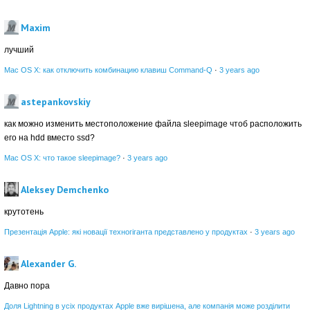
Maxim
лучший
Mac OS X: как отключить комбинацию клавиш Command-Q
·
3 years ago
astepankovskiy
как можно изменить местоположение файла sleepimage чтоб расположить
его на hdd вместо ssd?
Mac OS X: что такое sleepimage?
·
3 years ago
Aleksey Demchenko
крутотень
Презентація Apple: які новації техногіганта представлено у продуктах
·
3 years ago
Alexander G.
Давно пора
Доля Lightning в усіх продуктах Apple вже вирішена, але компанія може розділити