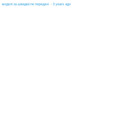
моделі за швидкістю передачі
·
3 years ago