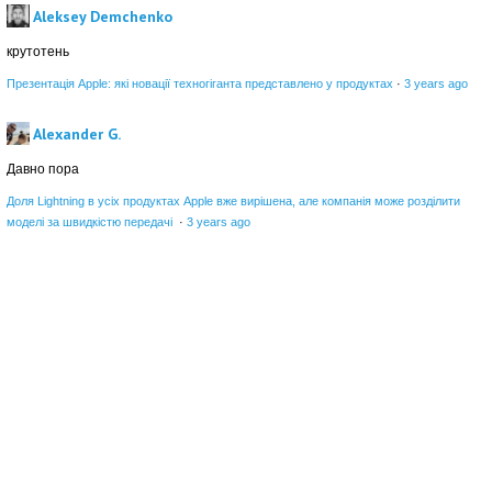
Aleksey Demchenko
крутотень
Презентація Apple: які новації техногіганта представлено у продуктах
·
3 years ago
Alexander G.
Давно пора
Доля Lightning в усіх продуктах Apple вже вирішена, але компанія може розділити
моделі за швидкістю передачі
·
3 years ago