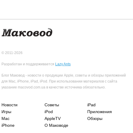
© 2011-2026
Разработан и поддерживается
Lazy Ants
Блог Маковод - новости о продукции Apple, советы и обзоры приложений
для Mac, iPhone, iPad, iPod. При использовании материалов с сайта
указание macovod.com.ua в качестве источника обязательно.
Новости
Советы
iPad
Игры
iPod
Приложения
Mac
AppleTV
Обзоры
iPhone
О Маководе