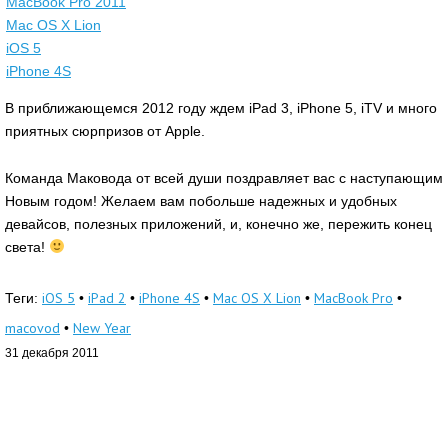
MacBook Pro 2011
Mac OS X Lion
iOS 5
iPhone 4S
В приближающемся 2012 году ждем iPad 3, iPhone 5, iTV и много
приятных сюрпризов от Apple.
Команда Маковода от всей души поздравляет вас с наступающим
Новым годом! Желаем вам побольше надежных и удобных
девайсов, полезных приложений, и, конечно же, пережить конец
света!
iOS 5
iPad 2
iPhone 4S
Mac OS X Lion
MacBook Pro
Теги:
•
•
•
•
•
macovod
New Year
•
31 декабря 2011