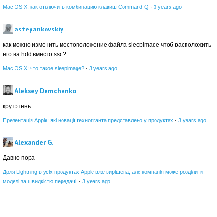
Mac OS X: как отключить комбинацию клавиш Command-Q
·
3 years ago
astepankovskiy
как можно изменить местоположение файла sleepimage чтоб расположить
его на hdd вместо ssd?
Mac OS X: что такое sleepimage?
·
3 years ago
Aleksey Demchenko
крутотень
Презентація Apple: які новації техногіганта представлено у продуктах
·
3 years ago
Alexander G.
Давно пора
Доля Lightning в усіх продуктах Apple вже вирішена, але компанія може розділити
моделі за швидкістю передачі
·
3 years ago