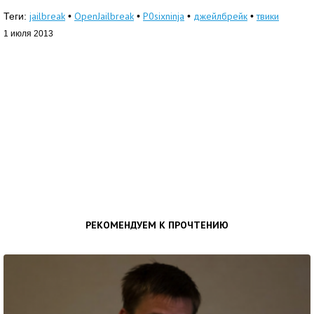
jailbreak
OpenJailbreak
P0sixninja
джейлбрейк
твики
Теги:
•
•
•
•
1 июля 2013
РЕКОМЕНДУЕМ К ПРОЧТЕНИЮ