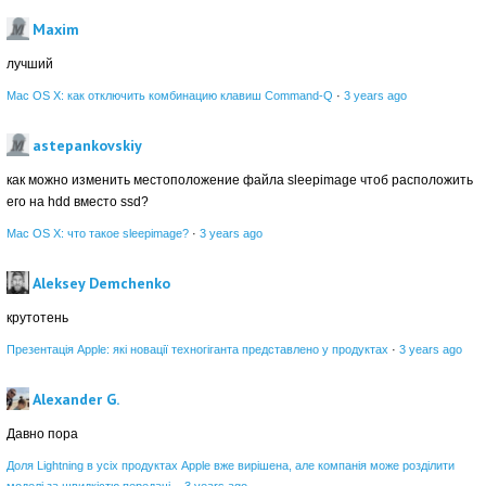
Maxim
лучший
Mac OS X: как отключить комбинацию клавиш Command-Q
·
3 years ago
astepankovskiy
как можно изменить местоположение файла sleepimage чтоб расположить
его на hdd вместо ssd?
Mac OS X: что такое sleepimage?
·
3 years ago
Aleksey Demchenko
крутотень
Презентація Apple: які новації техногіганта представлено у продуктах
·
3 years ago
Alexander G.
Давно пора
Доля Lightning в усіх продуктах Apple вже вирішена, але компанія може розділити