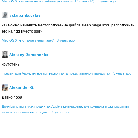
Mac OS X: как отключить комбинацию клавиш Command-Q
·
3 years ago
astepankovskiy
как можно изменить местоположение файла sleepimage чтоб расположить
его на hdd вместо ssd?
Mac OS X: что такое sleepimage?
·
3 years ago
Aleksey Demchenko
крутотень
Презентація Apple: які новації техногіганта представлено у продуктах
·
3 years ago
Alexander G.
Давно пора
Доля Lightning в усіх продуктах Apple вже вирішена, але компанія може розділити
моделі за швидкістю передачі
·
3 years ago