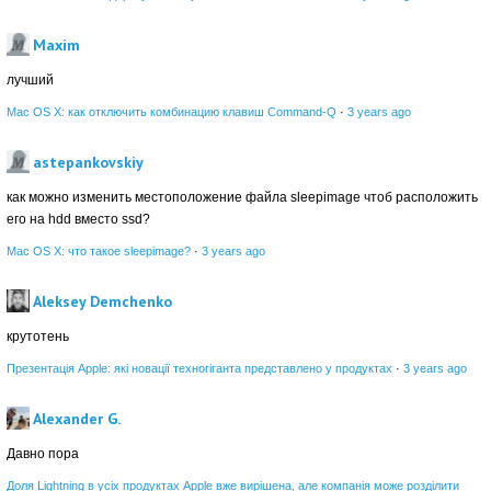
Maxim
лучший
Mac OS X: как отключить комбинацию клавиш Command-Q
·
3 years ago
astepankovskiy
как можно изменить местоположение файла sleepimage чтоб расположить
его на hdd вместо ssd?
Mac OS X: что такое sleepimage?
·
3 years ago
Aleksey Demchenko
крутотень
Презентація Apple: які новації техногіганта представлено у продуктах
·
3 years ago
Alexander G.
Давно пора
Доля Lightning в усіх продуктах Apple вже вирішена, але компанія може розділити