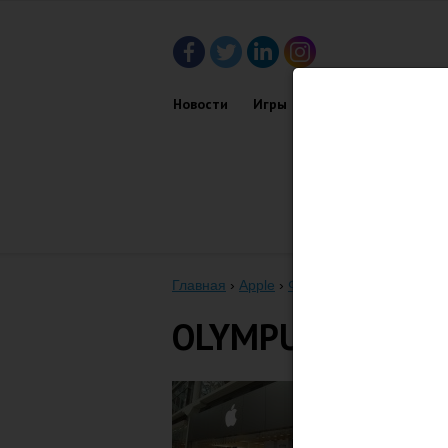
Новости
Игры
Приложения
Обз
Главная
›
Apple
›
Финансовый отчет Apple
OLYMPUS DIGITA