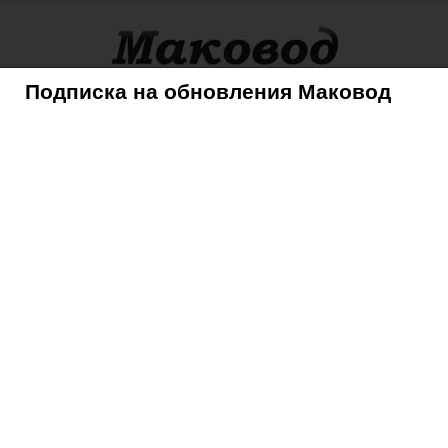
Подписка на обновления Маковод
оры
Советы
Mac
iPhone
iPad
iPod
AppleTV
 за третий квартал
›
OLYMPUS DIGITAL CAMERA
L CAMERA