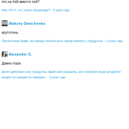
его на hdd вместо ssd?
Mac OS X: что такое sleepimage?
·
3 years ago
Aleksey Demchenko
крутотень
Презентація Apple: які новації техногіганта представлено у продуктах
·
3 years ago
Alexander G.
Давно пора
Доля Lightning в усіх продуктах Apple вже вирішена, але компанія може розділити
моделі за швидкістю передачі
·
3 years ago