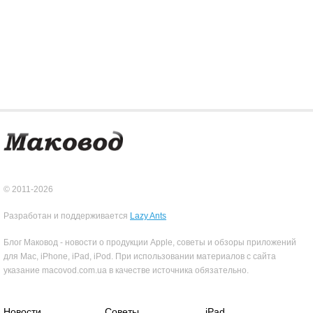
© 2011-2026
Разработан и поддерживается
Lazy Ants
Блог Маковод - новости о продукции Apple, советы и обзоры приложений
для Mac, iPhone, iPad, iPod. При использовании материалов с сайта
указание macovod.com.ua в качестве источника обязательно.
Новости
Советы
iPad