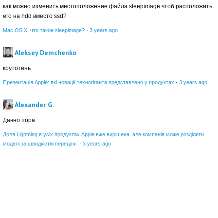
как можно изменить местоположение файла sleepimage чтоб расположить
его на hdd вместо ssd?
Mac OS X: что такое sleepimage?
·
3 years ago
Aleksey Demchenko
крутотень
Презентація Apple: які новації техногіганта представлено у продуктах
·
3 years ago
Alexander G.
Давно пора
Доля Lightning в усіх продуктах Apple вже вирішена, але компанія може розділити
моделі за швидкістю передачі
·
3 years ago