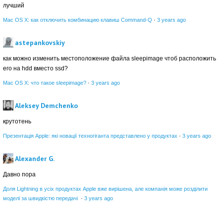
лучший
Mac OS X: как отключить комбинацию клавиш Command-Q
·
3 years ago
astepankovskiy
как можно изменить местоположение файла sleepimage чтоб расположить
его на hdd вместо ssd?
Mac OS X: что такое sleepimage?
·
3 years ago
Aleksey Demchenko
крутотень
Презентація Apple: які новації техногіганта представлено у продуктах
·
3 years ago
Alexander G.
Давно пора
Доля Lightning в усіх продуктах Apple вже вирішена, але компанія може розділити
моделі за швидкістю передачі
·
3 years ago