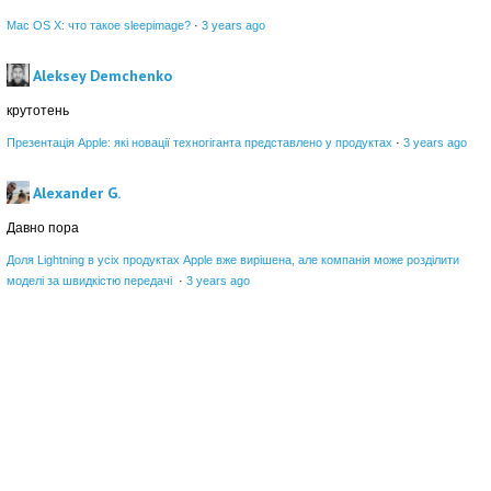
Mac OS X: что такое sleepimage?
·
3 years ago
Aleksey Demchenko
крутотень
Презентація Apple: які новації техногіганта представлено у продуктах
·
3 years ago
Alexander G.
Давно пора
Доля Lightning в усіх продуктах Apple вже вирішена, але компанія може розділити
моделі за швидкістю передачі
·
3 years ago