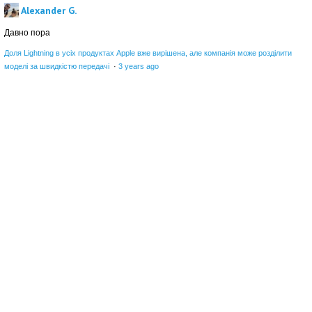
Alexander G.
Давно пора
Доля Lightning в усіх продуктах Apple вже вирішена, але компанія може розділити
моделі за швидкістю передачі
·
3 years ago