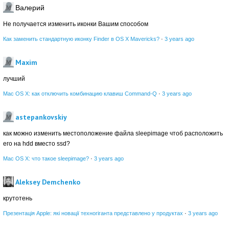
Валерий
Не получается изменить иконки Вашим способом
Как заменить стандартную иконку Finder в OS X Mavericks?
·
3 years ago
Maxim
лучший
Mac OS X: как отключить комбинацию клавиш Command-Q
·
3 years ago
astepankovskiy
как можно изменить местоположение файла sleepimage чтоб расположить
его на hdd вместо ssd?
Mac OS X: что такое sleepimage?
·
3 years ago
Aleksey Demchenko
крутотень
Презентація Apple: які новації техногіганта представлено у продуктах
·
3 years ago