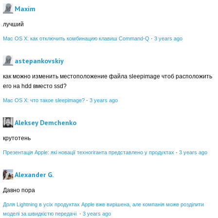
Maxim
лучший
Mac OS X: как отключить комбинацию клавиш Command-Q
·
3 years ago
astepankovskiy
как можно изменить местоположение файла sleepimage чтоб расположить
его на hdd вместо ssd?
Mac OS X: что такое sleepimage?
·
3 years ago
Aleksey Demchenko
крутотень
Презентація Apple: які новації техногіганта представлено у продуктах
·
3 years ago
Alexander G.
Давно пора
Доля Lightning в усіх продуктах Apple вже вирішена, але компанія може розділити
моделі за швидкістю передачі
·
3 years ago