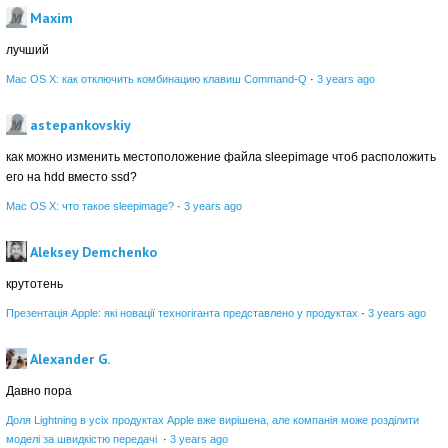
Maxim
лучший
Mac OS X: как отключить комбинацию клавиш Command-Q
·
3 years ago
astepankovskiy
как можно изменить местоположение файла sleepimage чтоб расположить
его на hdd вместо ssd?
Mac OS X: что такое sleepimage?
·
3 years ago
Aleksey Demchenko
крутотень
Презентація Apple: які новації техногіганта представлено у продуктах
·
3 years ago
Alexander G.
Давно пора
Доля Lightning в усіх продуктах Apple вже вирішена, але компанія може розділити
моделі за швидкістю передачі
·
3 years ago