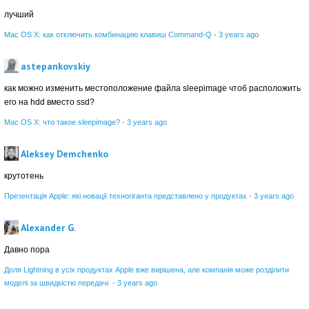
лучший
Mac OS X: как отключить комбинацию клавиш Command-Q
·
3 years ago
astepankovskiy
как можно изменить местоположение файла sleepimage чтоб расположить
его на hdd вместо ssd?
Mac OS X: что такое sleepimage?
·
3 years ago
Aleksey Demchenko
крутотень
Презентація Apple: які новації техногіганта представлено у продуктах
·
3 years ago
Alexander G.
Давно пора
Доля Lightning в усіх продуктах Apple вже вирішена, але компанія може розділити
моделі за швидкістю передачі
·
3 years ago