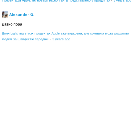
Презентація Apple: які новації техногіганта представлено у продуктах
·
3 years ago
Alexander G.
Давно пора
Доля Lightning в усіх продуктах Apple вже вирішена, але компанія може розділити
моделі за швидкістю передачі
·
3 years ago