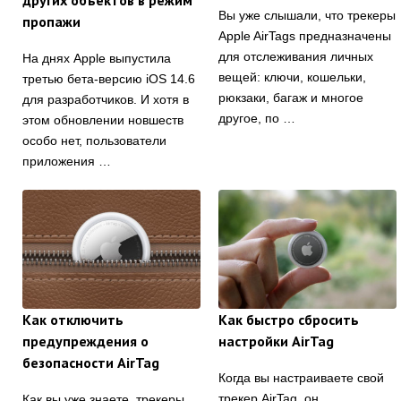
других объектов в режим
Вы уже слышали, что трекеры
пропажи
Apple AirTags предназначены
для отслеживания личных
На днях Apple выпустила
вещей: ключи, кошельки,
третью бета-версию iOS 14.6
рюкзаки, багаж и многое
для разработчиков. И хотя в
другое, по …
этом обновлении новшеств
особо нет, пользователи
приложения …
Как отключить
Как быстро сбросить
предупреждения о
настройки AirTag
безопасности AirTag
Когда вы настраиваете свой
трекер AirTag, он
Как вы уже знаете, трекеры