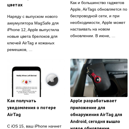
Как и большинство гаджетов
цветах
Apple, AirTags обновляется по
беспроводной сети, и при
Наряду с выпуском нового
необходимости, Apple может
аккумулятора MagSafe для
настаивать на новом
iPhone 12, Apple выпустила
обновлении. В июне, …
новые цвета брелоков для
ключей AirTag и кожаных
ремешков, …
Как получать
Apple разрабатывает
уведомления о потере
приложение для
AirTag
обнаружения AirTag для
Android, сегодня вышло
С iOS 15, ваш iPhone начнет
новое обновление