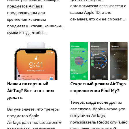
автоматически связывается с
предметов AirTags
вашим Apple ID, а это
предназначены для
означает, что он не сможет …
крепления к личным
предметам: ключи, кошельки,
сумки и т. д., чтобы …
Нашли потерянный
Секретный режим AirTags
AirTag? Вот что с ним
в приложении Find My?
делать
Теперь, когда после долгих
лет слухов, Apple наконец-то
Вы уже знаете, что трекеры
выпустила AirTags,
предметов Apple
пользователь Reddit случайно
AirTags дают пользователям
наткнулся на секретный
возможность отслеживать