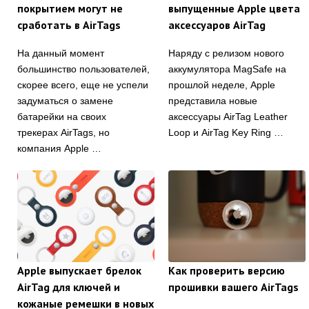
покрытием могут не
выпущенные Apple цвета
сработать в AirTags
аксессуаров AirTag
На данный момент
Наряду с релизом нового
большинство пользователей,
аккумулятора MagSafe на
скорее всего, еще не успели
прошлой неделе, Apple
задуматься о замене
представила новые
батарейки на своих
аксессуары AirTag Leather
трекерах AirTags, но
Loop и AirTag Key Ring …
компания Apple …
Apple выпускает брелок
Как проверить версию
AirTag для ключей и
прошивки вашего AirTags
кожаные ремешки в новых