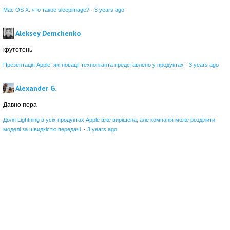
Mac OS X: что такое sleepimage?
·
3 years ago
Aleksey Demchenko
крутотень
Презентація Apple: які новації техногіганта представлено у продуктах
·
3 years ago
Alexander G.
Давно пора
Доля Lightning в усіх продуктах Apple вже вирішена, але компанія може розділити
моделі за швидкістю передачі
·
3 years ago