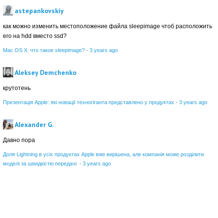
astepankovskiy
как можно изменить местоположение файла sleepimage чтоб расположить
его на hdd вместо ssd?
Mac OS X: что такое sleepimage?
·
3 years ago
Aleksey Demchenko
крутотень
Презентація Apple: які новації техногіганта представлено у продуктах
·
3 years ago
Alexander G.
Давно пора
Доля Lightning в усіх продуктах Apple вже вирішена, але компанія може розділити
моделі за швидкістю передачі
·
3 years ago