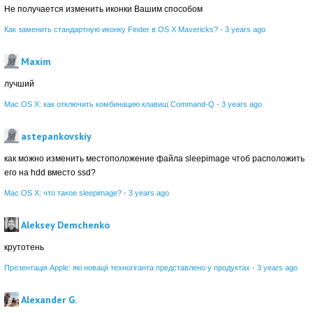
Не получается изменить иконки Вашим способом
Как заменить стандартную иконку Finder в OS X Mavericks?
·
3 years ago
Maxim
лучший
Mac OS X: как отключить комбинацию клавиш Command-Q
·
3 years ago
astepankovskiy
как можно изменить местоположение файла sleepimage чтоб расположить
его на hdd вместо ssd?
Mac OS X: что такое sleepimage?
·
3 years ago
Aleksey Demchenko
крутотень
Презентація Apple: які новації техногіганта представлено у продуктах
·
3 years ago
Alexander G.