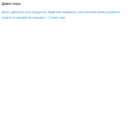
Давно пора
Доля Lightning в усіх продуктах Apple вже вирішена, але компанія може розділити
моделі за швидкістю передачі
·
3 years ago