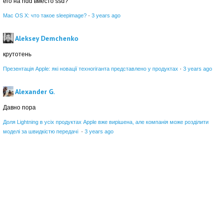
его на hdd вместо ssd?
Mac OS X: что такое sleepimage?
·
3 years ago
Aleksey Demchenko
крутотень
Презентація Apple: які новації техногіганта представлено у продуктах
·
3 years ago
Alexander G.
Давно пора
Доля Lightning в усіх продуктах Apple вже вирішена, але компанія може розділити
моделі за швидкістю передачі
·
3 years ago