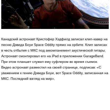
Канадский астронавт Кристофер Хэдфилд записал клип-кавер на
песню Дэвида Боуи Space Oddity прямо на орбите. Клип записан
в честь отбытия с МКС под аккомпанемент акустической гитары.
Астронавт смонтировал его на iPad в приложении GarageBand.
При этом планшет служил ему суфлером во время съемок.
Видео астронавт разместил на своей странице, подписав: «С
уважением к гению Дэвида Боуи, вот Space Oddity, записанная на
МКС. Последний взгляд на мир».