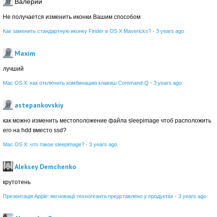
Валерий
Не получается изменить иконки Вашим способом
Как заменить стандартную иконку Finder в OS X Mavericks?
·
3 years ago
Maxim
лучший
Mac OS X: как отключить комбинацию клавиш Command-Q
·
3 years ago
astepankovskiy
как можно изменить местоположение файла sleepimage чтоб расположить
его на hdd вместо ssd?
Mac OS X: что такое sleepimage?
·
3 years ago
Aleksey Demchenko
крутотень
Презентація Apple: які новації техногіганта представлено у продуктах
·
3 years ago