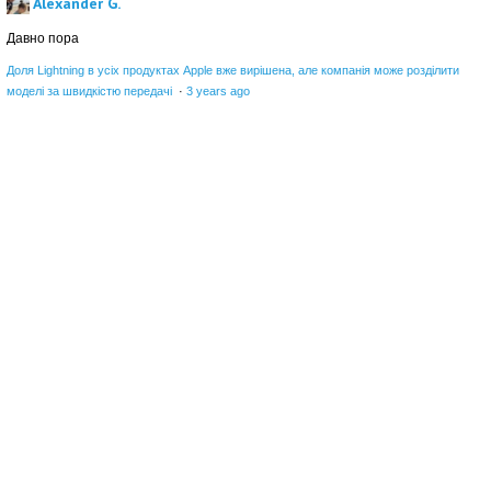
Alexander G.
Давно пора
Доля Lightning в усіх продуктах Apple вже вирішена, але компанія може розділити
моделі за швидкістю передачі
·
3 years ago