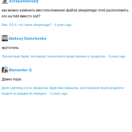
astepankovskiy
как можно изменить местоположение файла sleepimage чтоб расположить
его на hdd вместо ssd?
Mac OS X: что такое sleepimage?
·
3 years ago
Aleksey Demchenko
крутотень
Презентація Apple: які новації техногіганта представлено у продуктах
·
3 years ago
Alexander G.
Давно пора
Доля Lightning в усіх продуктах Apple вже вирішена, але компанія може розділити
моделі за швидкістю передачі
·
3 years ago