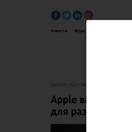
Новости
Игры
Приложения
Обз
Главная
›
iOS
›
Apple выпустила вторую б
Apple выпустила 
для разработчик