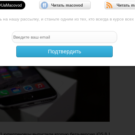
Читать macovod
Читать m
на нашу рассылку, и станьте одним из тех, кто всегда в курсе всех
Подтвердить
 1 купертиновцы выпустили вторую бета-версию iOS 8.1,