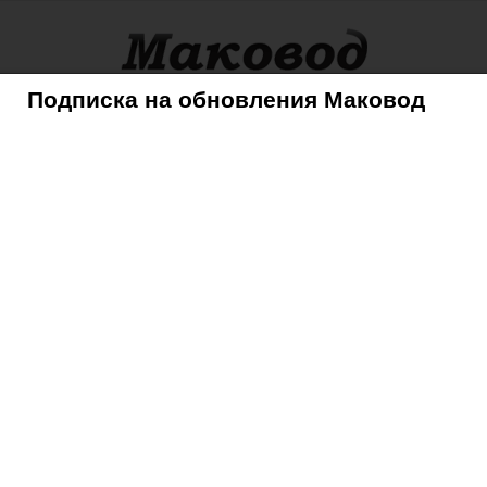
Подписка на обновления Маковод
оры
Советы
Mac
iPhone
iPad
iPod
AppleTV
ету iOS 8.1 для разработчиков
вторую бету iOS 8.1
ов