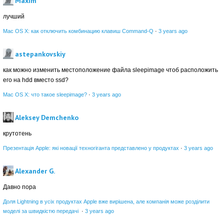
Maxim
лучший
Mac OS X: как отключить комбинацию клавиш Command-Q
·
3 years ago
astepankovskiy
как можно изменить местоположение файла sleepimage чтоб расположить
его на hdd вместо ssd?
Mac OS X: что такое sleepimage?
·
3 years ago
Aleksey Demchenko
крутотень
Презентація Apple: які новації техногіганта представлено у продуктах
·
3 years ago
Alexander G.
Давно пора
Доля Lightning в усіх продуктах Apple вже вирішена, але компанія може розділити
моделі за швидкістю передачі
·
3 years ago