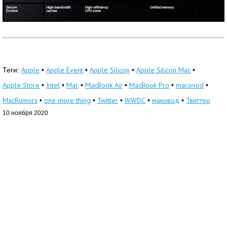
Apple
Apple Event
Apple Silicon
Apple Silicon Mac
Теги:
•
•
•
•
Apple Store
Intel
Mac
MacBook Air
MacBook Pro
macovod
•
•
•
•
•
•
MacRumors
one more thing
Twitter
WWDC
маковод
Твиттер
•
•
•
•
•
10 ноября 2020