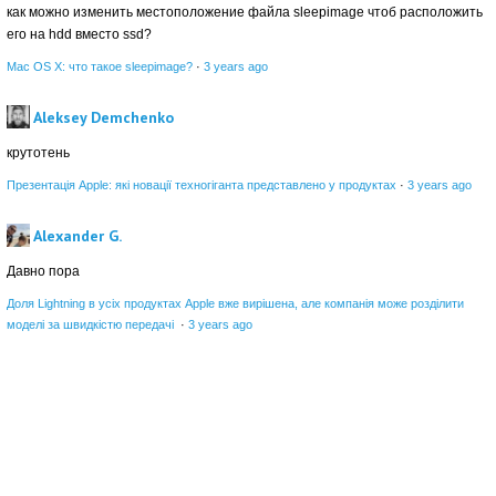
как можно изменить местоположение файла sleepimage чтоб расположить
его на hdd вместо ssd?
Mac OS X: что такое sleepimage?
·
3 years ago
Aleksey Demchenko
крутотень
Презентація Apple: які новації техногіганта представлено у продуктах
·
3 years ago
Alexander G.
Давно пора
Доля Lightning в усіх продуктах Apple вже вирішена, але компанія може розділити
моделі за швидкістю передачі
·
3 years ago