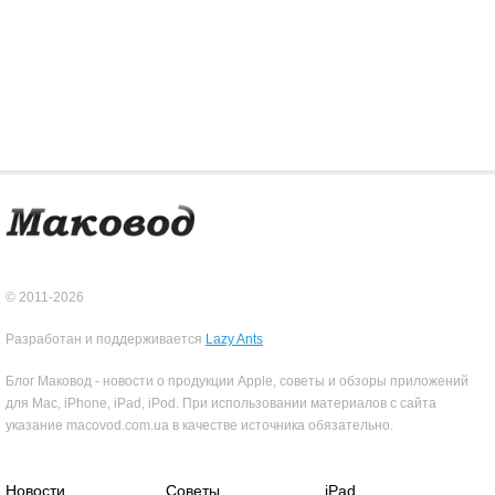
© 2011-2026
Разработан и поддерживается
Lazy Ants
Блог Маковод - новости о продукции Apple, советы и обзоры приложений
для Mac, iPhone, iPad, iPod. При использовании материалов с сайта
указание macovod.com.ua в качестве источника обязательно.
Новости
Советы
iPad