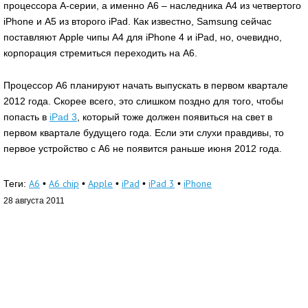
процессора А-серии, а именно A6 – наследника А4 из четвертого
iPhone и А5 из второго iPad. Как известно, Samsung сейчас
поставляют Apple чипы А4 для iPhone 4 и iPad, но, очевидно,
корпорация стремиться переходить на А6.
Процессор А6 планируют начать выпускать в первом квартале
2012 года. Скорее всего, это слишком поздно для того, чтобы
попасть в
iPad 3
, который тоже должен появиться на свет в
первом квартале будущего года. Если эти слухи правдивы, то
первое устройство с А6 не появится раньше июня 2012 года.
A6
A6 chip
Apple
iPad
iPad 3
iPhone
Теги:
•
•
•
•
•
28 августа 2011