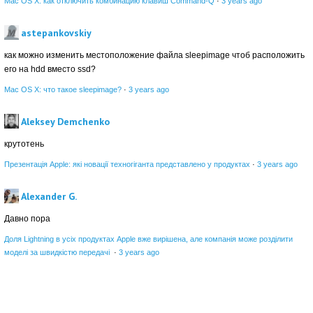
Mac OS X: как отключить комбинацию клавиш Command-Q
·
3 years ago
astepankovskiy
как можно изменить местоположение файла sleepimage чтоб расположить
его на hdd вместо ssd?
Mac OS X: что такое sleepimage?
·
3 years ago
Aleksey Demchenko
крутотень
Презентація Apple: які новації техногіганта представлено у продуктах
·
3 years ago
Alexander G.
Давно пора
Доля Lightning в усіх продуктах Apple вже вирішена, але компанія може розділити
моделі за швидкістю передачі
·
3 years ago