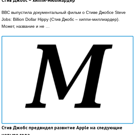
Стив Джобс – хиппи-миллиардер
BBC выпустила документальный фильм о Стиве Джобсе Steve
Jobs: Billion Dollar Hippy (Стив Джобс – хиппи-миллиардер).
Может, название и не …
Стив Джобс предвидел развитие Apple на следующие
четыре года