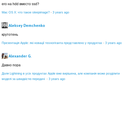
его на hdd вместо ssd?
Mac OS X: что такое sleepimage?
·
3 years ago
Aleksey Demchenko
крутотень
Презентація Apple: які новації техногіганта представлено у продуктах
·
3 years ago
Alexander G.
Давно пора
Доля Lightning в усіх продуктах Apple вже вирішена, але компанія може розділити
моделі за швидкістю передачі
·
3 years ago