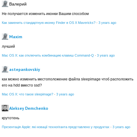
Валерий
Не получается изменить иконки Вашим способом
Как заменить стандартную иконку Finder в OS X Mavericks?
·
3 years ago
Maxim
лучший
Mac OS X: как отключить комбинацию клавиш Command-Q
·
3 years ago
astepankovskiy
как можно изменить местоположение файла sleepimage чтоб расположить
его на hdd вместо ssd?
Mac OS X: что такое sleepimage?
·
3 years ago
Aleksey Demchenko
крутотень
Презентація Apple: які новації техногіганта представлено у продуктах
·
3 years ago