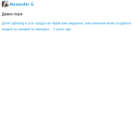
Alexander G.
Давно пора
Доля Lightning в усіх продуктах Apple вже вирішена, але компанія може розділити
моделі за швидкістю передачі
·
3 years ago