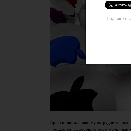
Подпишитесь 
Apple подарила своему сотруднику пакет
поощрения за хорошую работу акциями ко