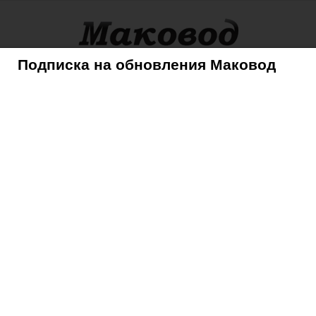
Подписка на обновления Маковод
оры
Советы
Mac
iPhone
iPad
iPod
AppleTV
ценный бонус – пакет акций стоимостью $15 млн
днику ценный бонус –
имостью $15 млн