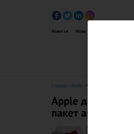
Новости
Игры
Приложения
Обз
Главная
›
Apple
›
Apple дала сотруднику 
Apple дала сотру
пакет акций сто