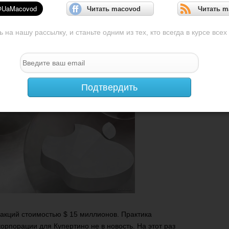
Читать macovod
Читать m
на нашу рассылку, и станьте одним из тех, кто всегда в курсе всех
Подтвердить
 акций стоимостью $ 15 миллионов. Практика
рпорации для Купертино не в новость. На этот раз