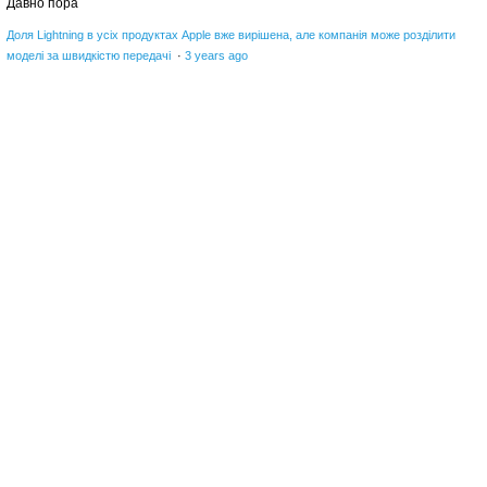
Давно пора
Доля Lightning в усіх продуктах Apple вже вирішена, але компанія може розділити
моделі за швидкістю передачі
·
3 years ago