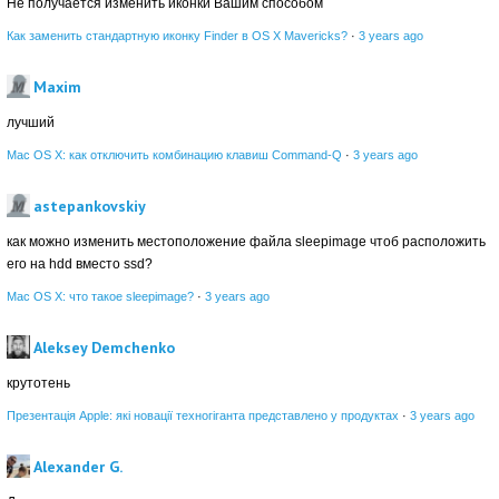
Не получается изменить иконки Вашим способом
Как заменить стандартную иконку Finder в OS X Mavericks?
·
3 years ago
Maxim
лучший
Mac OS X: как отключить комбинацию клавиш Command-Q
·
3 years ago
astepankovskiy
как можно изменить местоположение файла sleepimage чтоб расположить
его на hdd вместо ssd?
Mac OS X: что такое sleepimage?
·
3 years ago
Aleksey Demchenko
крутотень
Презентація Apple: які новації техногіганта представлено у продуктах
·
3 years ago
Alexander G.