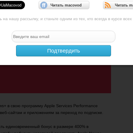
Читать macovod
Читать m
на нашу рассылку, и станьте одним из тех, кто всегда в курсе всех
Подтвердить
ws+ в свою программу Apple Services Performance
 веб-сайтам и приложениям за переход по подписке.
ть единовременный бонус в размере 400% в