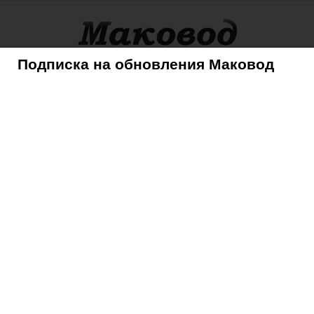
Подписка на обновления Маковод
оры
Советы
Mac
iPhone
iPad
iPod
AppleTV
News+ в свою партнерскую программу
 Apple News+ в свою
грамму