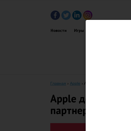
Новости
Игры
Приложения
Обз
Главная
›
Apple
›
Apple добавляет Apple 
Apple добавляет
партнерскую про