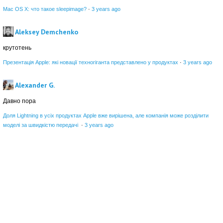
Mac OS X: что такое sleepimage?
·
3 years ago
Aleksey Demchenko
крутотень
Презентація Apple: які новації техногіганта представлено у продуктах
·
3 years ago
Alexander G.
Давно пора
Доля Lightning в усіх продуктах Apple вже вирішена, але компанія може розділити
моделі за швидкістю передачі
·
3 years ago