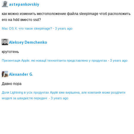
astepankovskiy
как можно изменить местоположение файла sleepimage чтоб расположить
его на hdd вместо ssd?
Mac OS X: что такое sleepimage?
·
3 years ago
Aleksey Demchenko
крутотень
Презентація Apple: які новації техногіганта представлено у продуктах
·
3 years ago
Alexander G.
Давно пора
Доля Lightning в усіх продуктах Apple вже вирішена, але компанія може розділити
моделі за швидкістю передачі
·
3 years ago