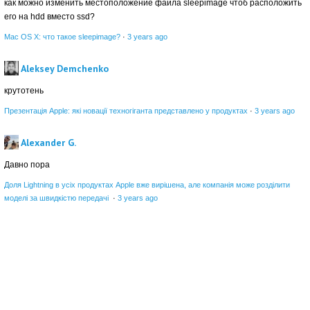
как можно изменить местоположение файла sleepimage чтоб расположить
его на hdd вместо ssd?
Mac OS X: что такое sleepimage?
·
3 years ago
Aleksey Demchenko
крутотень
Презентація Apple: які новації техногіганта представлено у продуктах
·
3 years ago
Alexander G.
Давно пора
Доля Lightning в усіх продуктах Apple вже вирішена, але компанія може розділити
моделі за швидкістю передачі
·
3 years ago