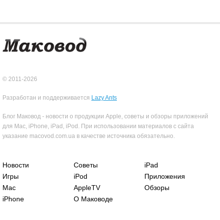
© 2011-2026
Разработан и поддерживается
Lazy Ants
Блог Маковод - новости о продукции Apple, советы и обзоры приложений
для Mac, iPhone, iPad, iPod. При использовании материалов с сайта
указание macovod.com.ua в качестве источника обязательно.
Новости
Советы
iPad
Игры
iPod
Приложения
Mac
AppleTV
Обзоры
iPhone
О Маководе