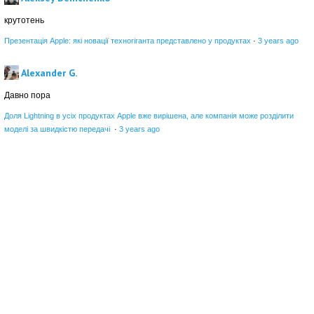
крутотень
Презентація Apple: які новації техногіганта представлено у продуктах
·
3 years ago
Alexander G.
Давно пора
Доля Lightning в усіх продуктах Apple вже вирішена, але компанія може розділити
моделі за швидкістю передачі
·
3 years ago