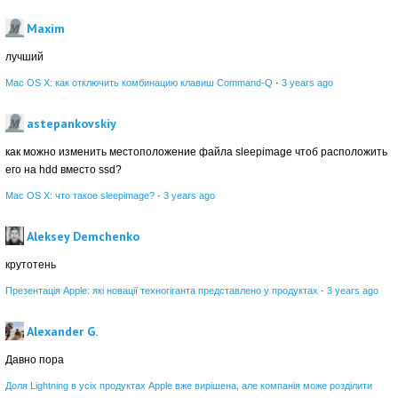
Maxim
лучший
Mac OS X: как отключить комбинацию клавиш Command-Q
·
3 years ago
astepankovskiy
как можно изменить местоположение файла sleepimage чтоб расположить
его на hdd вместо ssd?
Mac OS X: что такое sleepimage?
·
3 years ago
Aleksey Demchenko
крутотень
Презентація Apple: які новації техногіганта представлено у продуктах
·
3 years ago
Alexander G.
Давно пора
Доля Lightning в усіх продуктах Apple вже вирішена, але компанія може розділити