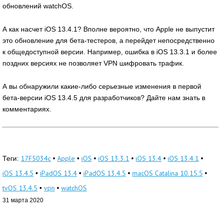
обновлений watchOS.
А как насчет iOS 13.4.1? Вполне вероятно, что Apple не выпустит
это обновление для бета-тестеров, а перейдет непосредственно
к общедоступной версии. Например, ошибка в iOS 13.3.1 и более
поздних версиях не позволяет VPN шифровать трафик.
А вы обнаружили какие-либо серьезные изменения в первой
бета-версии iOS 13.4.5 для разработчиков? Дайте нам знать в
комментариях.
17F5034c
Apple
iOS
iOS 13.3.1
iOS 13.4
iOS 13.4.1
Теги:
•
•
•
•
•
•
iOS 13.4.5
iPadOS 13.4
iPadOS 13.4.5
macOS Catalina 10.15.5
•
•
•
•
tvOS 13.4.5
vpn
watchOS
•
•
31 марта 2020