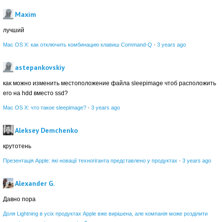
Maxim
лучший
Mac OS X: как отключить комбинацию клавиш Command-Q
·
3 years ago
astepankovskiy
как можно изменить местоположение файла sleepimage чтоб расположить
его на hdd вместо ssd?
Mac OS X: что такое sleepimage?
·
3 years ago
Aleksey Demchenko
крутотень
Презентація Apple: які новації техногіганта представлено у продуктах
·
3 years ago
Alexander G.
Давно пора
Доля Lightning в усіх продуктах Apple вже вирішена, але компанія може розділити