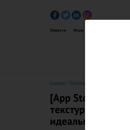
Новости
Игры
Приложения
Обз
Главная
›
Приложения
›
[App Store] Sta
[App Store] Stac
текстуры, эффек
идеальных фото