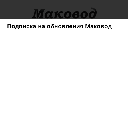
Подписка на обновления Маковод
оры
Советы
Mac
iPhone
iPad
iPod
AppleTV
ckables — многослойные текстуры, эффекты и маски для идеальных
kables — многослойные
ты и маски для