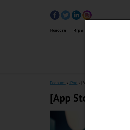
Новости
Игры
Приложения
Обз
Главная
›
iPad
›
[App Store] Skype 3.8 для
[App Store] Skype