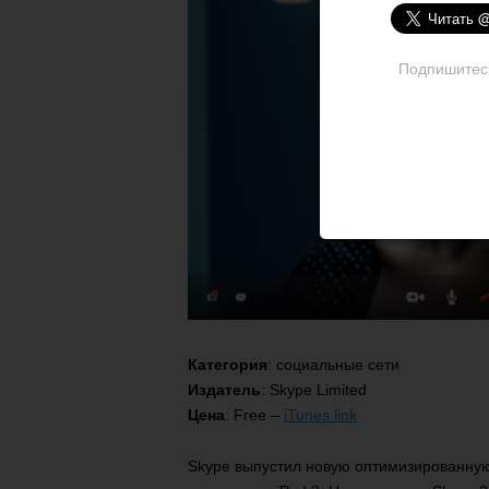
Подпишитесь 
Категория
: социальные сети
Издатель
: Skype Limited
Цена
: Free –
iTunes link
Skype выпустил новую оптимизированную