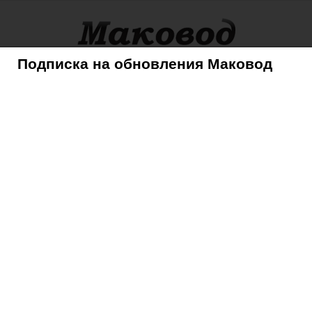
Подписка на обновления Маковод
оры
Советы
Mac
iPhone
iPad
iPod
AppleTV
 iPad 3
 3.8 для iPad 3