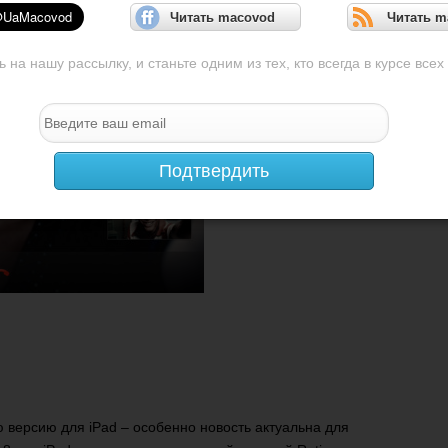
Читать macovod
Читать m
на нашу рассылку, и станьте одним из тех, кто всегда в курсе всех
Подтвердить
 версию для iPad – особенно новость актуальна для