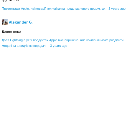
крутотень
Презентація Apple: які новації техногіганта представлено у продуктах
·
3 years ago
Alexander G.
Давно пора
Доля Lightning в усіх продуктах Apple вже вирішена, але компанія може розділити
моделі за швидкістю передачі
·
3 years ago