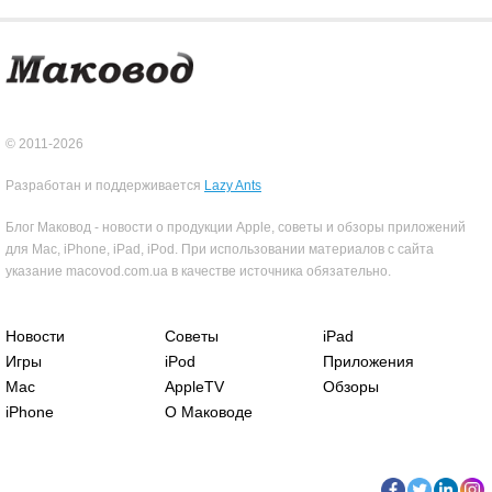
© 2011-2026
Разработан и поддерживается
Lazy Ants
Блог Маковод - новости о продукции Apple, советы и обзоры приложений
для Mac, iPhone, iPad, iPod. При использовании материалов с сайта
указание macovod.com.ua в качестве источника обязательно.
Новости
Советы
iPad
Игры
iPod
Приложения
Mac
AppleTV
Обзоры
iPhone
О Маководе